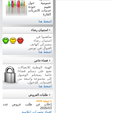
عمومية حول
تقييم جودة
خدمات الانترنات
القارة
اضغط هنا
استبيان رضاء
ساهموا في
استبيان رضاء
مشتركي الهاتف
الجوال في تونس
اضغط هنا
فضاء خاص
الهيئة الوطنية للاتصالات
تضع على ذمتكم فضاءا
خاصا يمنحكم الوصول
إلى مجموعة واسعة من
الخدمات. للدخول،
اضغط هنا
طلبات العروض
7 أوت 2026
2 جويلية 2026
نتيجة بيع وسائل نقل عن طريق
إعلان عن طلب عروض عدد
2026/03
ظروف مغلقة عدد 01/2026
اقتناء تجهيزات إعلامية
بيع وسائل نقل عن طريق ظروف