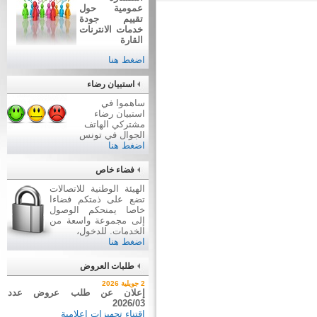
عمومية حول
تقييم جودة
خدمات الانترنات
القارة
اضغط هنا
استبيان رضاء
ساهموا في
استبيان رضاء
مشتركي الهاتف
الجوال في تونس
اضغط هنا
فضاء خاص
الهيئة الوطنية للاتصالات
تضع على ذمتكم فضاءا
خاصا يمنحكم الوصول
إلى مجموعة واسعة من
الخدمات. للدخول،
اضغط هنا
طلبات العروض
7 أوت 2026
2 جويلية 2026
نتيجة بيع وسائل نقل عن طريق
إعلان عن طلب عروض عدد
2026/03
ظروف مغلقة عدد 01/2026
اقتناء تجهيزات إعلامية
بيع وسائل نقل عن طريق ظروف