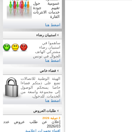
عمومية حول
تقييم جودة
خدمات الانترنات
القارة
اضغط هنا
استبيان رضاء
ساهموا في
استبيان رضاء
مشتركي الهاتف
الجوال في تونس
اضغط هنا
فضاء خاص
الهيئة الوطنية للاتصالات
تضع على ذمتكم فضاءا
خاصا يمنحكم الوصول
إلى مجموعة واسعة من
الخدمات. للدخول،
اضغط هنا
طلبات العروض
7 أوت 2026
2 جويلية 2026
نتيجة بيع وسائل نقل عن طريق
إعلان عن طلب عروض عدد
2026/03
ظروف مغلقة عدد 01/2026
اقتناء تجهيزات إعلامية
بيع وسائل نقل عن طريق ظروف