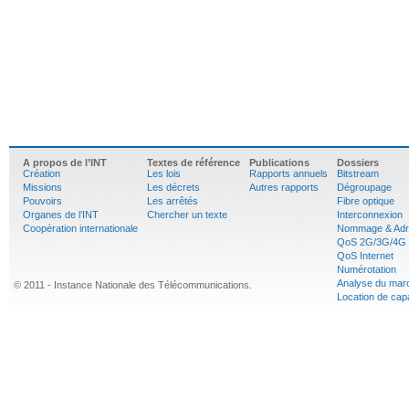
A propos de l’INT
Textes de référence
Publications
Dossiers
Création
Les lois
Rapports annuels
Bitstream
Missions
Les décrets
Autres rapports
Dégroupage
Pouvoirs
Les arrêtés
Fibre optique
Organes de l’INT
Chercher un texte
Interconnexion
Coopération internationale
Nommage & Adr
QoS 2G/3G/4G
QoS Internet
Numérotation
Analyse du mar
© 2011 - Instance Nationale des Télécommunications.
Location de cap