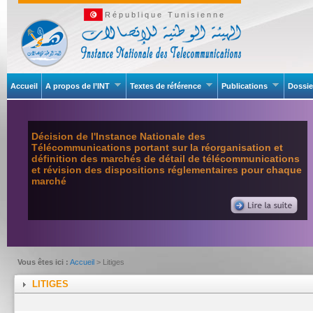
République Tunisienne
Accueil
A propos de l’INT
Textes de référence
Publications
Dossie
Décision de l'Instance Nationale des
Télécommunications portant sur la réorganisation et
définition des marchés de détail de télécommunications
et révision des dispositions réglementaires pour chaque
marché
Vous êtes ici :
Accueil
> Litiges
LITIGES