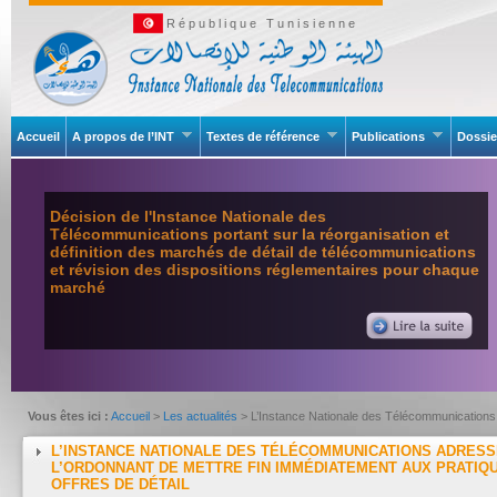
République Tunisienne
Accueil
A propos de l’INT
Textes de référence
Publications
Dossie
Décision de l'Instance Nationale des
Télécommunications portant sur la réorganisation et
définition des marchés de détail de télécommunications
et révision des dispositions réglementaires pour chaque
marché
Vous êtes ici :
Accueil
>
Les actualités
> L’Instance Nationale des Télécommunications 
réglementaires en matière des offres de détail
L’INSTANCE NATIONALE DES TÉLÉCOMMUNICATIONS ADRESSE
L’ORDONNANT DE METTRE FIN IMMÉDIATEMENT AUX PRATIQ
OFFRES DE DÉTAIL