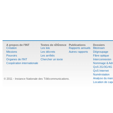
A propos de l’INT
Textes de référence
Publications
Dossiers
Création
Les lois
Rapports annuels
Bitstream
Missions
Les décrets
Autres rapports
Dégroupage
Pouvoirs
Les arrêtés
Fibre optique
Organes de l’INT
Chercher un texte
Interconnexion
Coopération internationale
Nommage & Adr
QoS 2G/3G/4G
QoS Internet
Numérotation
Analyse du mar
© 2011 - Instance Nationale des Télécommunications.
Location de cap