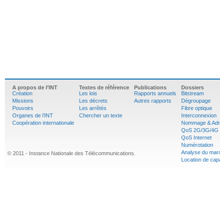
A propos de l’INT
Textes de référence
Publications
Dossiers
Création
Les lois
Rapports annuels
Bitstream
Missions
Les décrets
Autres rapports
Dégroupage
Pouvoirs
Les arrêtés
Fibre optique
Organes de l’INT
Chercher un texte
Interconnexion
Coopération internationale
Nommage & Adr
QoS 2G/3G/4G
QoS Internet
Numérotation
Analyse du mar
© 2011 - Instance Nationale des Télécommunications.
Location de cap