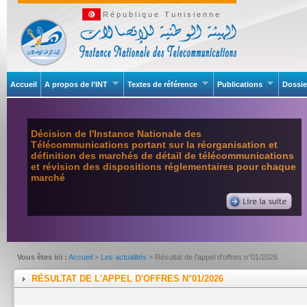
République Tunisienne
Accueil
A propos de l’INT
Textes de référence
Publications
Dossie
Décision de l'Instance Nationale des
Télécommunications portant sur la réorganisation et
définition des marchés de détail de télécommunications
et révision des dispositions réglementaires pour chaque
marché
Vous êtes ici :
Accueil
>
Les actualités
> Résultat de l'appel d'offres n°01/2026
RÉSULTAT DE L'APPEL D'OFFRES N°01/2026