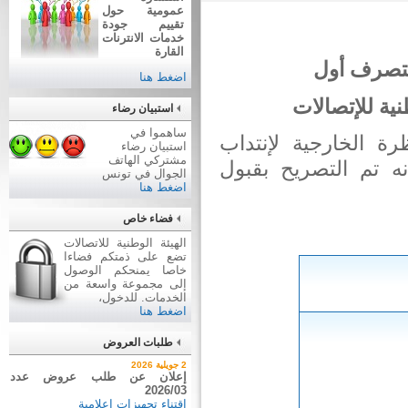
عمومية حول
تقييم جودة
خدمات الانترنات
القارة
متصرف أول
اضغط هنا
ة للإتصالات
استبيان رضاء
ساهموا في
ة الخارجية لإنتداب
استبيان رضاء
مشتركي الهاتف
 تم التصريح بقبول
الجوال في تونس
اضغط هنا
فضاء خاص
الهيئة الوطنية للاتصالات
تضع على ذمتكم فضاءا
خاصا يمنحكم الوصول
إلى مجموعة واسعة من
الخدمات. للدخول،
اضغط هنا
طلبات العروض
7 أوت 2026
2 جويلية 2026
نتيجة بيع وسائل نقل عن طريق
إعلان عن طلب عروض عدد
2026/03
ظروف مغلقة عدد 01/2026
اقتناء تجهيزات إعلامية
بيع وسائل نقل عن طريق ظروف