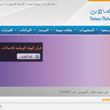
للاتصال بنا
روابط مفيدة
الأسئلة المتواترة
خري
رجعية
المنشورات
ملفات مبوبة
المرصد
النزاعات
القرارات
قرار الهيئة الوطنية للاتصالات عدد 02 بتاريخ 07 جانف
عن نتيجة طلب العروض عدد 2018/07