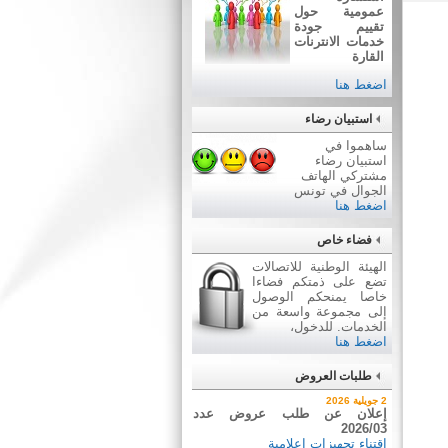
عمومية حول
تقييم جودة
خدمات الانترنات
القارة
اضغط هنا
استبيان رضاء
ساهموا في
استبيان رضاء
مشتركي الهاتف
الجوال في تونس
اضغط هنا
فضاء خاص
الهيئة الوطنية للاتصالات
تضع على ذمتكم فضاءا
خاصا يمنحكم الوصول
إلى مجموعة واسعة من
الخدمات. للدخول،
اضغط هنا
طلبات العروض
7 أوت 2026
2 جويلية 2026
نتيجة بيع وسائل نقل عن طريق
إعلان عن طلب عروض عدد
2026/03
ظروف مغلقة عدد 01/2026
اقتناء تجهيزات إعلامية
بيع وسائل نقل عن طريق ظروف