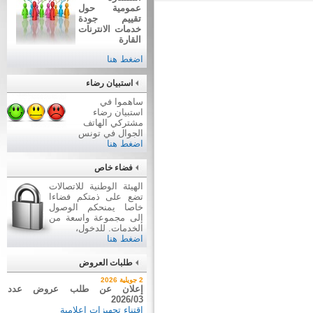
عمومية حول
تقييم جودة
خدمات الانترنات
القارة
اضغط هنا
استبيان رضاء
ساهموا في
استبيان رضاء
مشتركي الهاتف
الجوال في تونس
اضغط هنا
فضاء خاص
الهيئة الوطنية للاتصالات
تضع على ذمتكم فضاءا
خاصا يمنحكم الوصول
إلى مجموعة واسعة من
الخدمات. للدخول،
اضغط هنا
طلبات العروض
7 أوت 2026
2 جويلية 2026
نتيجة بيع وسائل نقل عن طريق
إعلان عن طلب عروض عدد
2026/03
ظروف مغلقة عدد 01/2026
اقتناء تجهيزات إعلامية
بيع وسائل نقل عن طريق ظروف