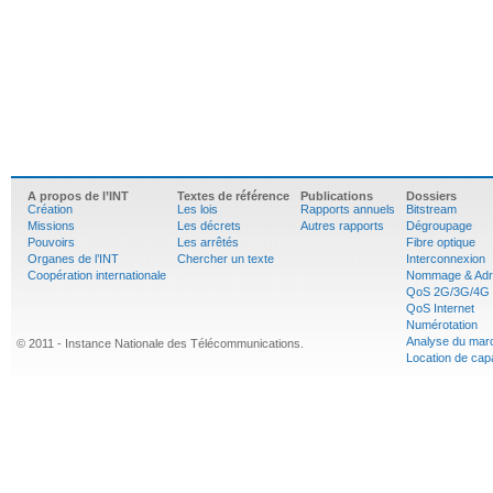
A propos de l’INT
Textes de référence
Publications
Dossiers
Création
Les lois
Rapports annuels
Bitstream
Missions
Les décrets
Autres rapports
Dégroupage
Pouvoirs
Les arrêtés
Fibre optique
Organes de l’INT
Chercher un texte
Interconnexion
Coopération internationale
Nommage & Adr
QoS 2G/3G/4G
QoS Internet
Numérotation
Analyse du mar
© 2011 - Instance Nationale des Télécommunications.
Location de cap