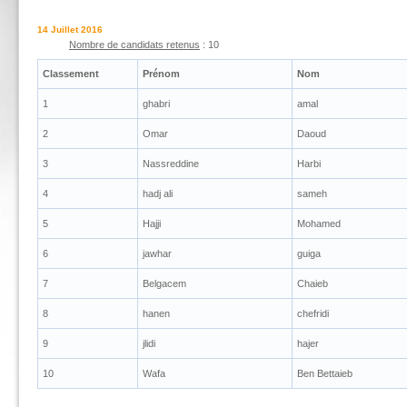
14 Juillet 2016
Nombre de candidats retenus
: 10
Classement
Prénom
Nom
1
ghabri
amal
2
Omar
Daoud
3
Nassreddine
Harbi
4
hadj ali
sameh
5
Hajji
Mohamed
6
jawhar
guiga
7
Belgacem
Chaieb
8
hanen
chefridi
9
jlidi
hajer
10
Wafa
Ben Bettaieb