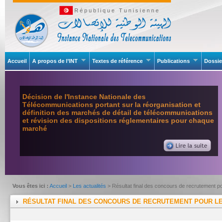
République Tunisienne
Accueil
A propos de l’INT
Textes de référence
Publications
Dossie
Décision de l'Instance Nationale des
Télécommunications portant sur la réorganisation et
définition des marchés de détail de télécommunications
et révision des dispositions réglementaires pour chaque
marché
Vous êtes ici :
Accueil
>
Les actualités
> Résultat final des concours de recrutement po
RÉSULTAT FINAL DES CONCOURS DE RECRUTEMENT POUR LE