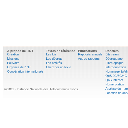
A propos de l’INT
Textes de référence
Publications
Dossiers
Création
Les lois
Rapports annuels
Bitstream
Missions
Les décrets
Autres rapports
Dégroupage
Pouvoirs
Les arrêtés
Fibre optique
Organes de l’INT
Chercher un texte
Interconnexion
Coopération internationale
Nommage & Adr
QoS 2G/3G/4G
QoS Internet
Numérotation
Analyse du mar
© 2011 - Instance Nationale des Télécommunications.
Location de cap