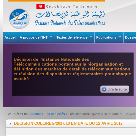
République Tunisienne
Accueil
A propos de l’INT
Textes de référence
Publications
Dossie
Décision de l'Instance Nationale des
Télécommunications portant sur la réorganisation et
définition des marchés de détail de télécommunications
et révision des dispositions réglementaires pour chaque
marché
Vous êtes ici :
Accueil
>
Les actualités
> Décision coll/Reg/2017/10 en date du 12 Avril
DÉCISION COLL/REG/2017/10 EN DATE DU 12 AVRIL 2017