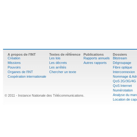
A propos de l’INT
Textes de référence
Publications
Dossiers
Création
Les lois
Rapports annuels
Bitstream
Missions
Les décrets
Autres rapports
Dégroupage
Pouvoirs
Les arrêtés
Fibre optique
Organes de l’INT
Chercher un texte
Interconnexion
Coopération internationale
Nommage & Adr
QoS 2G/3G/4G
QoS Internet
Numérotation
Analyse du mar
© 2011 - Instance Nationale des Télécommunications.
Location de cap