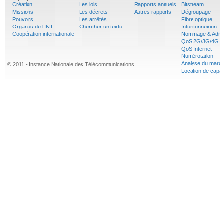
Création
Les lois
Rapports annuels
Bitstream
Missions
Les décrets
Autres rapports
Dégroupage
Pouvoirs
Les arrêtés
Fibre optique
Organes de l’INT
Chercher un texte
Interconnexion
Coopération internationale
Nommage & Adr
QoS 2G/3G/4G
QoS Internet
Numérotation
Analyse du mar
© 2011 - Instance Nationale des Télécommunications.
Location de cap