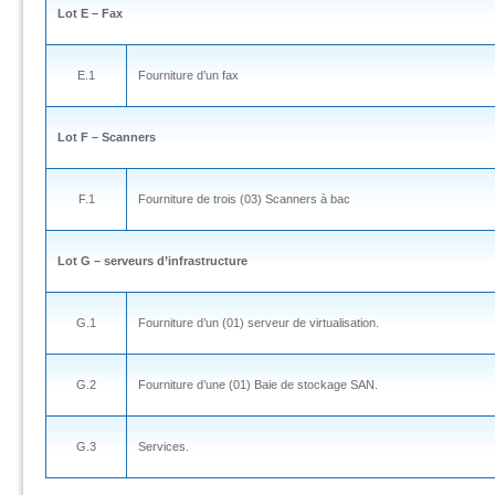
Lot E – Fax
E.1
Fourniture d’un fax
Lot F – Scanners
F.1
Fourniture de trois (03) Scanners à bac
Lot G – serveurs d’infrastructure
G.1
Fourniture d’un (01) serveur de virtualisation.
G.2
Fourniture d’une (01) Baie de stockage SAN.
G.3
Services.