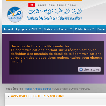
République Tunisienne
Accueil
A propos de l’INT
Textes de référence
Publications
Dossie
Décision de l'Instance Nationale des
Télécommunications portant sur la réorganisation et
définition des marchés de détail de télécommunications
et révision des dispositions réglementaires pour chaque
marché
Vous êtes ici :
Accueil
>
Appels d'offres
> Avis d’Appel d’Offres n°03/2020
AVIS D’APPEL D’OFFRES N°03/2020