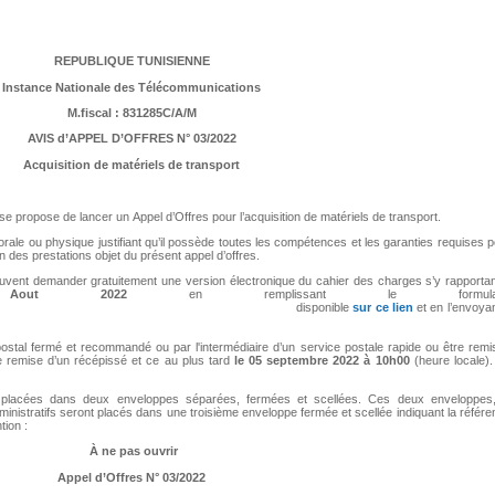
REPUBLIQUE TUNISIENNE
Instance Nationale des Télécommunications
M.fiscal : 831285C/A/M
AVIS d’APPEL D’OFFRES N° 03/2022
Acquisition de matériels de transport
 propose de lancer un Appel d’Offres pour l’acquisition de matériels de transport.
orale ou physique justifiant qu’il possède toutes les compétences et les garanties requises 
n des prestations objet du présent appel d’offres.
uvent demander gratuitement une version électronique du cahier des charges s’y rapportan
Aout 2022
en remplissant le formulai
onible
sur ce lien
et en l’envoya
 postal fermé et recommandé ou par l'intermédiaire d’un service postale rapide ou être rem
e remise d’un récépissé et ce au plus tard
le 05 septembre 2022 à 10h00
(heure locale)
ront placées dans deux enveloppes séparées, fermées et scellées. Ces deux enveloppes,
inistratifs seront placés dans une troisième enveloppe fermée et scellée indiquant la référ
tion :
À ne pas ouvrir
Appel d’Offres N° 03/2022