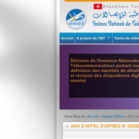
République Tun
Accueil
A propos de l’INT
Textes de réfé
Décision de l'Instance National
Télécommunications portant sur 
définition des marchés de détai
et révision des dispositions ré
marché
Vous êtes ici :
Accueil
>
Appels d'offres
> AVIS d
AVIS D’APPEL D’OFFRES N° 03/20