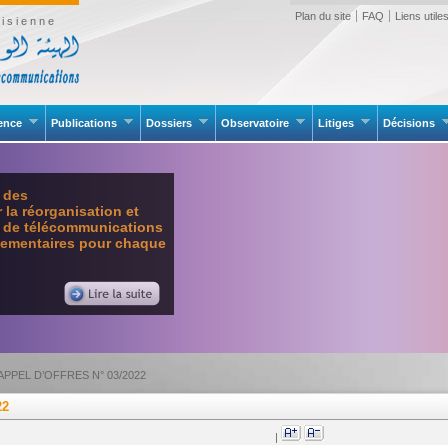
Plan du site
FAQ
Liens utile
isienne
rence
Publications
Dossiers
Observatoire
Litiges
Décisions
e des
la réorganisation et
l de télécommunications
glementaires pour chaque
’APPEL D’OFFRES N° 03/2022
22
|