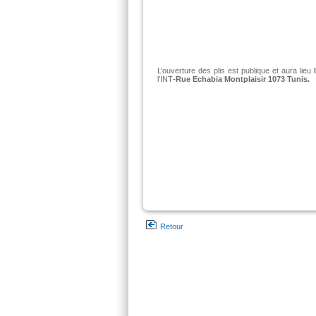
L’ouverture des plis est publique et aura lieu
l’INT
-Rue Echabia Montplaisir 1073 Tunis.
Retour