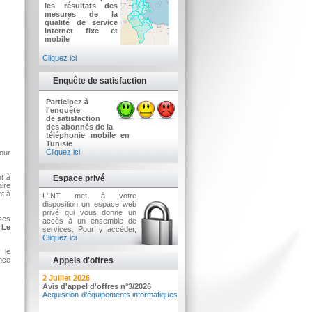
les résultats des
mesures de la
qualité de service
Internet fixe et
mobile
Cliquez ici
Enquête de satisfaction
Participez à
l'enquête
de satisfaction
des abonnés de la
téléphonie mobile en
Tunisie
Cliquez ici
pour
t à
Espace privé
re
nt à
L'INT met à votre
disposition un espace web
privé qui vous donne un
ises
accès à un ensemble de
.
Le
services. Pour y accéder,
Cliquez ici
 le
ence
Appels d'offres
7 Août 2026
2 Juillet 2026
Résultat de vente de voitures sous
Avis d'appel d'offres n°3/2026
pli fermé n°01/2026
Acquisition d’équipements informatiques
Vٍente de voitures sous pli fermé