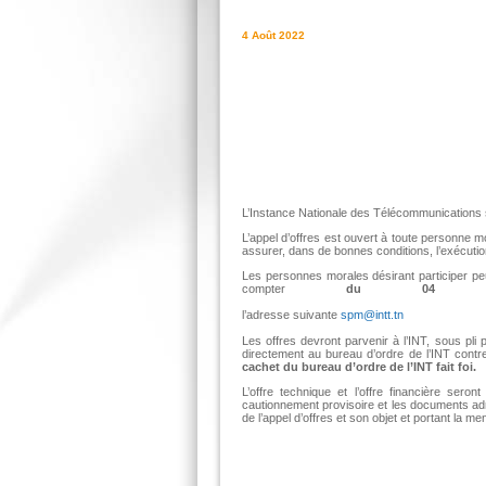
4 Août 2022
L’Instance Nationale des Télécommunications se
L’appel d’offres est ouvert à toute personne m
assurer, dans de bonnes conditions, l’exécutio
Les personnes morales désirant participer pe
compter
du 04 
disp
l’adresse suivante
spm@intt.tn
Les offres devront parvenir à l’INT, sous pli
directement au bureau d’ordre de l’INT contr
cachet du bureau d’ordre de l’INT fait foi.
L’offre technique et l’offre financière se
cautionnement provisoire et les documents adm
de l’appel d’offres et son objet et portant la men