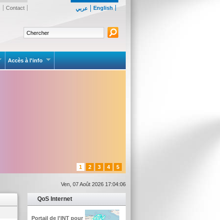
s
Contact
English
عربي
Accès à l'info
1
2
3
4
5
Ven, 07 Août 2026 17:04:06
QoS Internet
Portail de l'INT pour