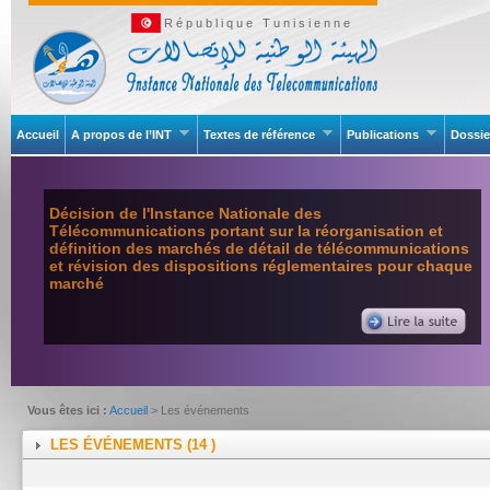
République Tunisienne
Accueil
A propos de l’INT
Textes de référence
Publications
Dossie
Décision de l'Instance Nationale des
Télécommunications portant sur la réorganisation et
définition des marchés de détail de télécommunications
et révision des dispositions réglementaires pour chaque
marché
Vous êtes ici :
Accueil
> Les événements
LES ÉVÉNEMENTS (14 )