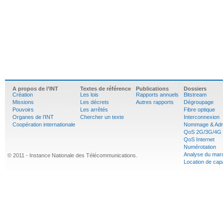
A propos de l’INT
Textes de référence
Publications
Dossiers
Création
Les lois
Rapports annuels
Bitstream
Missions
Les décrets
Autres rapports
Dégroupage
Pouvoirs
Les arrêtés
Fibre optique
Organes de l’INT
Chercher un texte
Interconnexion
Coopération internationale
Nommage & Adr
QoS 2G/3G/4G
QoS Internet
Numérotation
Analyse du mar
© 2011 - Instance Nationale des Télécommunications.
Location de cap