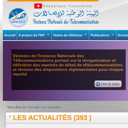
République Tunisienne
Accueil
A propos de l’INT
Textes de référence
Publications
Dossie
Décision de l'Instance Nationale des
Télécommunications portant sur la réorganisation et
définition des marchés de détail de télécommunications
et révision des dispositions réglementaires pour chaque
marché
Vous êtes ici :
Accueil
> Les actualités
LES ACTUALITÉS (393 )