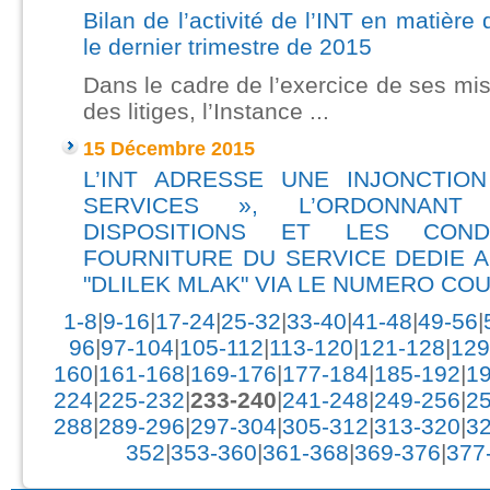
Bilan de l’activité de l’INT en matière 
le dernier trimestre de 2015
Dans le cadre de l’exercice de ses miss
des litiges, l’Instance ...
15 Décembre 2015
L’INT ADRESSE UNE INJONCTIO
SERVICES », L’ORDONNAN
DISPOSITIONS ET LES COND
FOURNITURE DU SERVICE DEDIE A 
"DLILEK MLAK" VIA LE NUMERO COU
1-8
|
9-16
|
17-24
|
25-32
|
33-40
|
41-48
|
49-56
|
96
|
97-104
|
105-112
|
113-120
|
121-128
|
129
160
|
161-168
|
169-176
|
177-184
|
185-192
|
1
224
|
225-232
|
233-240
|
241-248
|
249-256
|
2
288
|
289-296
|
297-304
|
305-312
|
313-320
|
3
352
|
353-360
|
361-368
|
369-376
|
377