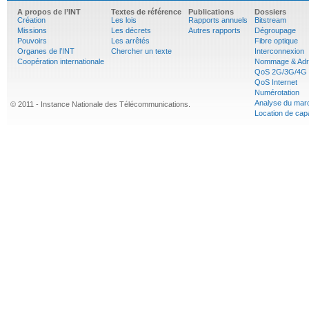
A propos de l’INT
Textes de référence
Publications
Dossiers
Création
Les lois
Rapports annuels
Bitstream
Missions
Les décrets
Autres rapports
Dégroupage
Pouvoirs
Les arrêtés
Fibre optique
Organes de l’INT
Chercher un texte
Interconnexion
Coopération internationale
Nommage & Adr
QoS 2G/3G/4G
QoS Internet
Numérotation
Analyse du mar
© 2011 - Instance Nationale des Télécommunications.
Location de cap