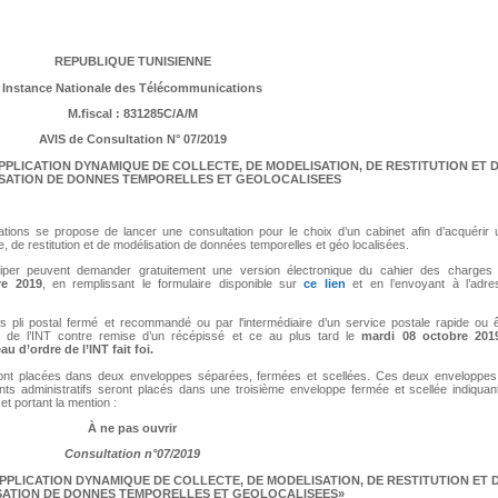
REPUBLIQUE TUNISIENNE
Instance Nationale des Télécommunications
M.fiscal : 831285C/A/M
AVIS de Consultation N° 07/2019
PPLICATION DYNAMIQUE DE COLLECTE, DE MODELISATION, DE RESTITUTION ET 
ISATION DE DONNES TEMPORELLES ET GEOLOCALISEES
tions se propose de lancer une consultation pour le choix d’un cabinet afin d’acquérir 
te, de restitution et de modélisation de données temporelles et géo localisées.
ciper peuvent demander gratuitement une version électronique du cahier des charges 
re
2019
, en remplissant le formulaire disponible sur
ce lien
et en l’envoyant à l’adre
us pli postal fermé et recommandé ou par l'intermédiaire d’un service postale rapide ou ê
 de l’INT contre remise d’un récépissé et ce au plus tard le
mardi
08 octobre 201
u d’ordre de l’INT fait foi.
 seront placées dans deux enveloppes séparées, fermées et scellées. Ces deux enveloppes,
ts administratifs seront placés dans une troisième enveloppe fermée et scellée indiquant
et portant la mention :
À ne pas ouvrir
Consultation n°07/2019
ION DYNAMIQUE DE COLLECTE, DE MODELISATION, DE RESTITUTION ET 
SATION DE DONNES TEMPORELLES ET GEOLOCALISEES»