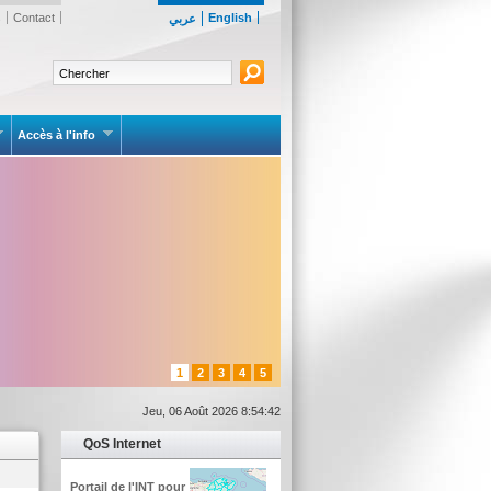
s
Contact
English
عربي
Accès à l'info
1
2
3
4
5
Jeu, 06 Août 2026 8:54:42
QoS Internet
Portail de l'INT pour