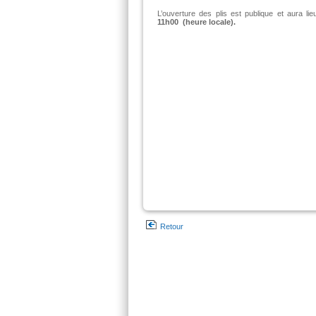
L’ouverture des plis est publique et aura l
11h00
(heure locale).
Retour