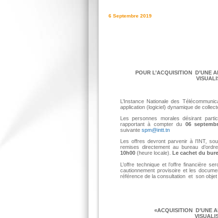
6 Septembre 2019
POUR L’ACQUISITION D’UNE A
VISUAL
L’Instance Nationale des Télécommunica
application (logiciel) dynamique de collec
Les personnes morales désirant parti
rapportant à compter du
06 septemb
suivante
spm@intt.tn
Les offres devront parvenir à l’INT, so
remises directement au bureau d’ordre
10h00
(heure locale).
Le cachet du burea
L’offre technique et l’offre financière
cautionnement provisoire et les documen
référence de la consultation et son objet 
«ACQUISITION D’UNE APPLICAT
VISUALI