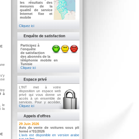
les résultats des
mesures de la
qualité de service
Internet fixe et
mobile
Cliquez ici
Enquête de satisfaction
Participez à
DE
l'enquête
de satisfaction
des abonnés de la
téléphonie mobile en
Tunisie
une
Cliquez ici
s’y
sse
Espace privé
L'INT met à votre
tre
disposition un espace web
9 à
privé qui vous donne un
accès à un ensemble de
services. Pour y accéder,
 le
Cliquez ici
 la
Appels d'offres
2 Juillet 2026
29 Juin 2026
Avis d'appel d'offres n°3/2026
Avis de vente de voitures sous pli
Acquisition d’équipements informatiques
fermé n°01/2026
DE
L'avis est disponible en version arabe
sur ce lien