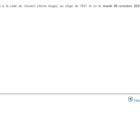
ieu à la salle de réunion (4ème étage) au siège de l’INT et ce le
mardi 08
octobre 201
Hau