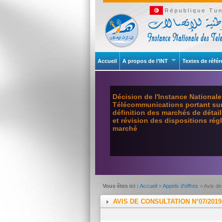
République Tun
Accueil
A propos de l’INT
Textes de réfé
Décision de l'Instance National
Télécommunications portant sur 
définition des marchés de détai
et révision des dispositions ré
marché
Vous êtes ici :
Accueil
>
Appels d'offres
> Avis de
AVIS DE CONSULTATION N°07/2019