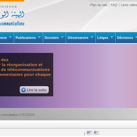
Plan du site
FAQ
Liens utile
isienne
rence
Publications
Dossiers
Observatoire
Litiges
Décisions
e des
la réorganisation et
l de télécommunications
glementaires pour chaque
 consultation n°07/2019
|