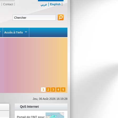
s
Contact
English
عربي
Accès à l'info
1
2
3
4
5
Jeu, 06 Août 2026 16:19:28
QoS Internet
Portail de l'INT pour