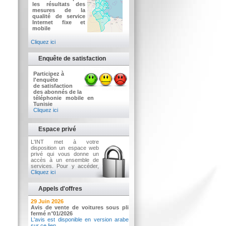
les résultats des
mesures de la
qualité de service
Internet fixe et
mobile
Cliquez ici
Enquête de satisfaction
Participez à
l'enquête
de satisfaction
des abonnés de la
téléphonie mobile en
Tunisie
Cliquez ici
Espace privé
L'INT met à votre
disposition un espace web
privé qui vous donne un
accès à un ensemble de
services. Pour y accéder,
Cliquez ici
Appels d'offres
2 Juillet 2026
29 Juin 2026
Avis d'appel d'offres n°3/2026
Avis de vente de voitures sous pli
Acquisition d’équipements informatiques
fermé n°01/2026
L'avis est disponible en version arabe
sur ce lien