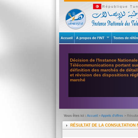
République Tun
Accueil
A propos de l’INT
Textes de réfé
Décision de l'Instance National
Télécommunications portant sur 
définition des marchés de détai
et révision des dispositions ré
marché
Vous êtes ici :
Accueil
>
Appels d'offres
> Résulta
RÉSULTAT DE LA CONSULTATION N