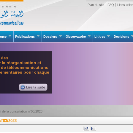
Plan du site
FAQ
Liens utile
isienne
rence
Publications
Dossiers
Observatoire
Litiges
Décisions
e des
la réorganisation et
l de télécommunications
glementaires pour chaque
t de la consultation n°03/2023
°03/2023
|