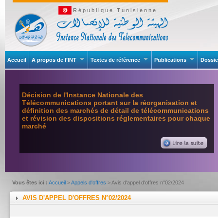
République Tunisienne
Accueil
A propos de l’INT
Textes de référence
Publications
Dossie
Décision de l'Instance Nationale des
Télécommunications portant sur la réorganisation et
définition des marchés de détail de télécommunications
et révision des dispositions réglementaires pour chaque
marché
Vous êtes ici :
Accueil
>
Appels d'offres
> Avis d'appel d'offres n°02/2024
AVIS D'APPEL D'OFFRES N°02/2024