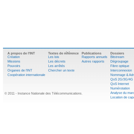
A propos de l’INT
Textes de référence
Publications
Dossiers
Création
Les lois
Rapports annuels
Bitstream
Missions
Les décrets
Autres rapports
Dégroupage
Pouvoirs
Les arrêtés
Fibre optique
Organes de l’INT
Chercher un texte
Interconnexion
Coopération internationale
Nommage & Adr
QoS 2G/3G/4G
QoS Internet
Numérotation
Analyse du mar
© 2011 - Instance Nationale des Télécommunications.
Location de cap