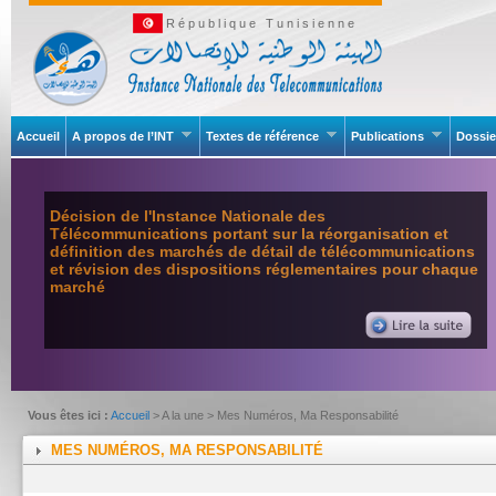
République Tunisienne
Accueil
A propos de l’INT
Textes de référence
Publications
Dossie
Décision de l'Instance Nationale des
Télécommunications portant sur la réorganisation et
définition des marchés de détail de télécommunications
et révision des dispositions réglementaires pour chaque
marché
Vous êtes ici :
Accueil
> A la une > Mes Numéros, Ma Responsabilité
MES NUMÉROS, MA RESPONSABILITÉ